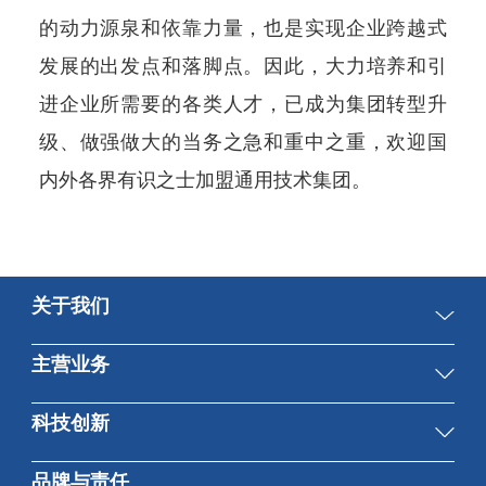
的动力源泉和依靠力量，也是实现企业跨越式
发展的出发点和落脚点。因此，大力培养和引
进企业所需要的各类人才，已成为集团转型升
级、做强做大的当务之急和重中之重，欢迎国
内外各界有识之士加盟通用技术集团。
关于我们
集团概况
主营业务
董事会
先进制造与技术服务
科技创新
高管团队
医药医疗健康
组织结构
总体情况
品牌与责任