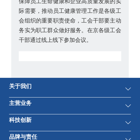
保障员工生命健康和企业高质量发展的实
际需要，推动员工健康管理工作是各级工
会组织的重要职责使命，工会干部要主动
务实为职工群众做好服务。在京各级工会
干部通过线上线下参加会议。
关于我们
集团概况
主营业务
董事会
先进制造与技术服务
科技创新
高管团队
医药医疗健康
组织结构
总体情况
品牌与责任
贸易与工程服务