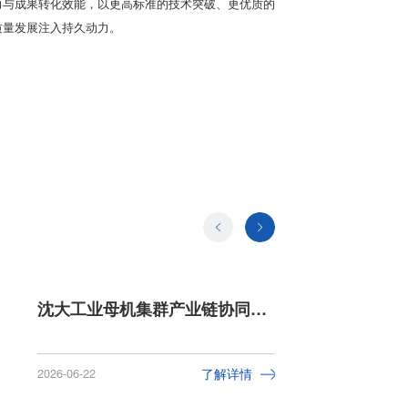
与成果转化效能，以更高标准的技术突破、更优质的
质量发展注入持久动力。
沈大工业母机集群产业链协同推进大会暨辽宁镱镨精密机床部件有限公司揭牌仪式在通用技术沈阳机床数控产业园区举行
2026-06-22
了解详情