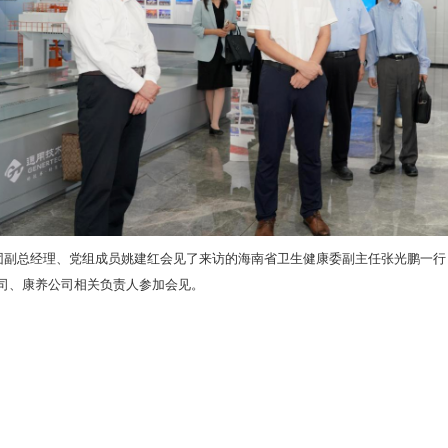
副总经理、党组成员姚建红会见了来访的海南省卫生健康委副主任张光鹏一行
司、康养公司相关负责人参加会见。