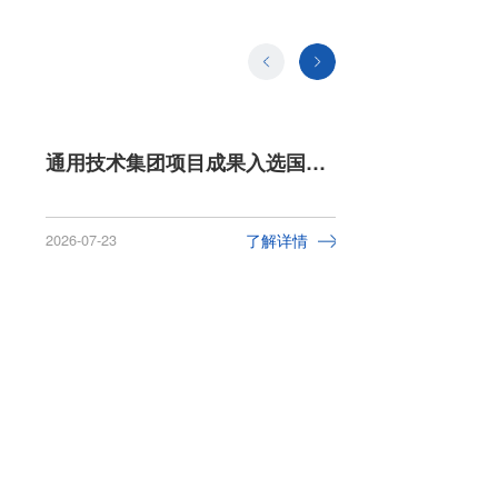
通用技术集团项目成果入选国资央企高质量数据集
2026-07-23
了解详情
2026-07-14