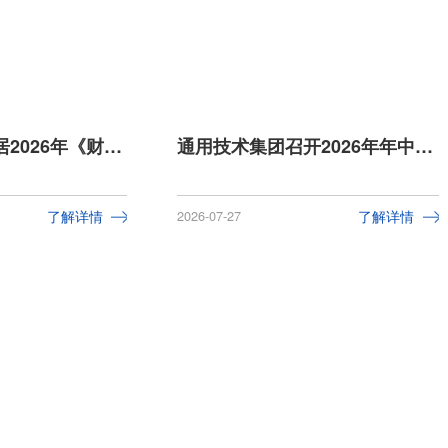
通用技术集团跃居2026年《财富》世界500强第361位
通用技术集团召开2026年年中工作会议
了解详情
2026-07-27
了解详情