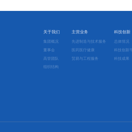
关于我们
主营业务
科技创新
集团概况
先进制造与技术服务
总体情况
董事会
医药医疗健康
科技创新
高管团队
贸易与工程服务
科技成果
组织结构