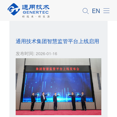
EN
通用技术集团智慧监管平台上线启用
发布时间:
2026-01-16