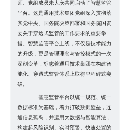
师、党组成员朱大庆共同启动了智慧监管
平台。这是通用技术集团党组深入贯彻落
实党中央、国务院决策部署和国务院国资
委关于穿透式监管的工作要求的重要举
措。智慧监管平台上线，不仅是技术能力
的升级，更是管理理念与管控模式的一次
深刻变革，标志着通用技术集团在构建智
能化、穿透式监管体系上取得里程碑式突
破。
智慧监管平台以统一规范、统一
数据标准为基础，着力打破数据壁垒，连
通信息孤岛，并运用大数据与智能算法，
构建起风险识别、实时预警、快速处置的