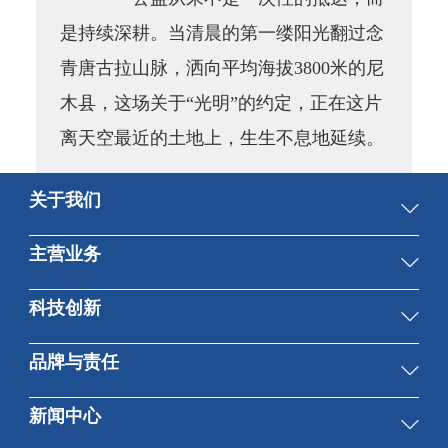
是持续深耕。当清晨的第一缕阳光翻过
念
青唐古拉
山脉，洒向平均海拔3800米的尼
木县，这场关于“光明”的约定，正在这片
离天空最近的土地上，生生不息地延续。
关于我们
集团概况
主营业务
董事会
先进制造与技术服务
科技创新
高管团队
医药医疗健康
组织结构
总体情况
品牌与责任
贸易与工程服务
科技创新平台
品牌形象
新闻中心
科技成果
社会责任