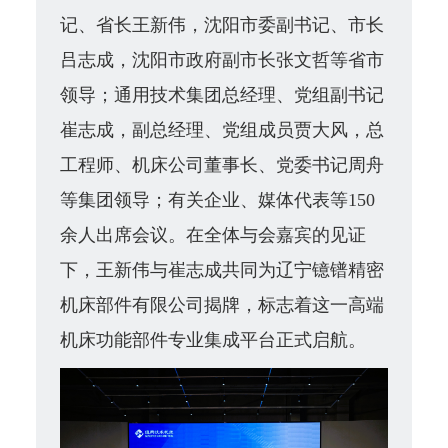
记、省长王新伟，沈阳市委副书记、市长
吕志成，沈阳市政府副市长张文哲等省市
领导；通用技术集团总经理、党组副书记
崔志成，副总经理、党组成员贾大风，总
工程师、机床公司董事长、党委书记周舟
等集团领导；有关企业、媒体代表等150
余人出席会议。在全体与会嘉宾的见证
下，王新伟与崔志成共同为辽宁镱镨精密
机床部件有限公司揭牌，标志着这一高端
机床功能部件专业集成平台正式启航。