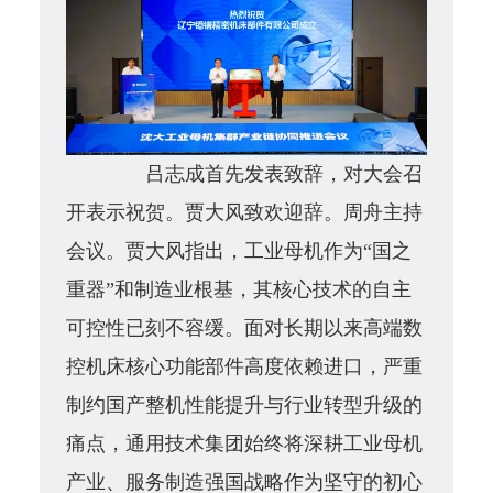
吕志成首先发表致辞，对大会召
开表示祝贺。贾大风致欢迎辞。周舟主持
会议。贾大风指出，工业母机作为“国之
重器”和制造业根基，其核心技术的自主
可控性已刻不容缓。面对长期以来高端数
控机床核心功能部件高度依赖进口，严重
制约国产整机性能提升与行业转型升级的
痛点，通用技术集团始终将深耕工业母机
产业、服务制造强国战略作为坚守的初心