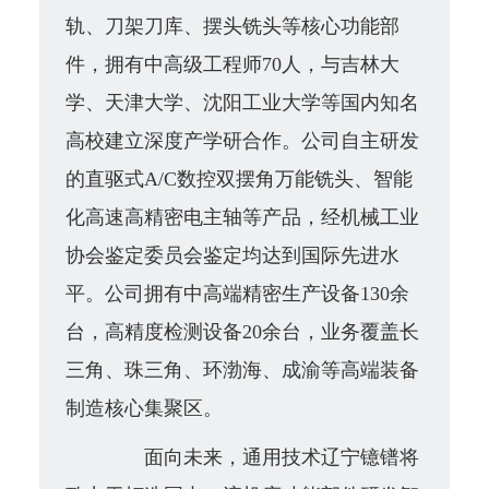
轨、刀架刀库、摆头铣头等核心功能部
件，拥有中高级工程师70人，与吉林大
学、天津大学、沈阳工业大学等国内知名
高校建立深度产学研合作。公司自主研发
的直驱式A/C数控双摆角万能铣头、智能
化高速高精密电主轴等产品，经机械工业
协会鉴定委员会鉴定均达到国际先进水
平。公司拥有中高端精密生产设备130余
台，高精度检测设备20余台，业务覆盖长
三角、珠三角、环渤海、成渝等高端装备
制造核心集聚区。
面向未来，通用技术辽宁镱镨将