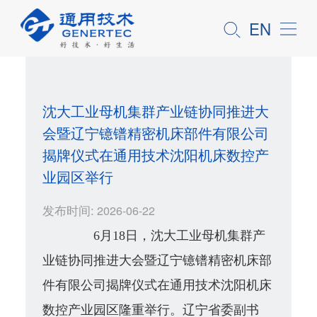
EN
沈大工业母机集群产业链协同推进大
会暨辽宁镱镨精密机床部件有限公司
揭牌仪式在通用技术沈阳机床数控产
业园区举行
发布时间:
2026-06-22
6月18日，沈大工业母机集群产
业链协同推进大会暨辽宁镱镨精密机床部
件有限公司揭牌仪式在通用技术沈阳机床
数控产业园区隆重举行。辽宁省委副书